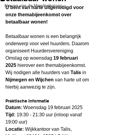
Nieuws van de Meedenkgroep
U bent van harte uitgenodigd voor 
onze themabijeenkomst over 
betaalbaar wonen!
Betaalbaar wonen is een belangrijk 
onderwerp voor veel huurders. Daarom 
organiseert Huurdersvereniging 
Omslag op woensdag 
19 februari 
2025
 hierover een themabijeenkomst. 
Wij nodigen alle huurders van 
Talis
 in 
Nijmegen en Wijchen
 van harte uit om 
hierbij aanwezig te zijn.
Praktische informatie
Datum:
 Woensdag 19 februari 2025
Tijd:
 19:30 - 21:30 uur (inloop vanaf 
19:00 uur)
Locatie:
 Wijkkantoor van Talis, 