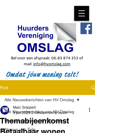
Bel voor een afspraak:
06-83 874 353
of
mail:
info@hvomslag.com
Omdat jóuw mening telt!
Post
Alle Nieuwsberichten van HV Omslag
Marc Snippert
Alle Nieuwsberichten van HV Omslag
9 jan 2025
2 minuten om te lezen
Themabijeenkomst
Bijeenkomsten van HV Omslag
Betaalbaar wonen
Nieuws van Talis