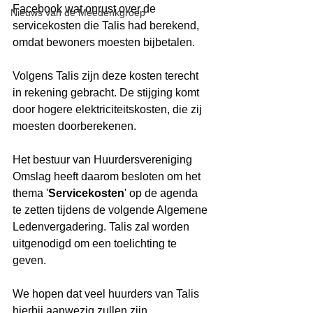
Facebook wat onrust over de 
Nieuws van de Meedenkgroep
servicekosten die Talis had berekend, 
omdat bewoners moesten bijbetalen.
Volgens Talis zijn deze kosten terecht 
in rekening gebracht. De stijging komt 
door hogere elektriciteitskosten, die zij 
moesten doorberekenen.
Het bestuur van Huurdersvereniging 
Omslag heeft daarom besloten om het 
thema '
Servicekosten
' op de agenda 
te zetten tijdens de volgende Algemene 
Ledenvergadering. Talis zal worden 
uitgenodigd om een toelichting te 
geven.
We hopen dat veel huurders van Talis 
hierbij aanwezig zullen zijn.