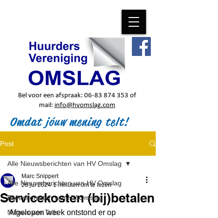
Bel voor een afspraak:
06-83 874 353
of
mail:
info@hvomslag.com
Omdat jóuw mening telt!
Post
Alle Nieuwsberichten van HV Omslag
Marc Snippert
Alle Nieuwsberichten van HV Omslag
26 jul 2024
1 minuten om te lezen
Servicekosten (bij)betalen
Bijeenkomsten van HV Omslag
Nieuws van Talis
Afgelopen week ontstond er op 