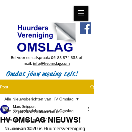
Bel voor een afspraak:
06-83 874 353
of
mail:
info@hvomslag.com
Omdat jóuw mening telt!
Post
Alle Nieuwsberichten van HV Omslag
Marc Snippert
Alle Nieuwsberichten van HV Omslag
22 jan 2020
1 minuten om te lezen
HV OMSLAG NIEUWS!
Bijeenkomsten van HV Omslag
Nieuws van Talis
In Januari 2020 is Huurdersvereniging 