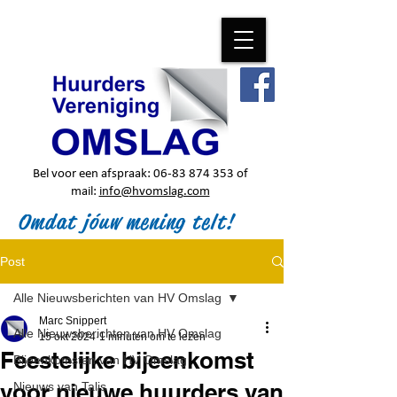
Bel voor een afspraak:
06-83 874 353
of
mail:
info@hvomslag.com
Omdat jóuw mening telt!
Post
Alle Nieuwsberichten van HV Omslag
Marc Snippert
Alle Nieuwsberichten van HV Omslag
15 okt 2024
1 minuten om te lezen
Feestelijke bijeenkomst
Bijeenkomsten van HV Omslag
voor nieuwe huurders van
Nieuws van Talis