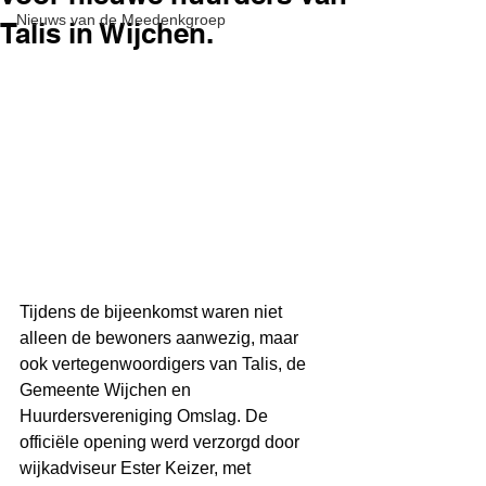
Nieuws van de Meedenkgroep
Talis in Wijchen.
Tijdens de bijeenkomst waren niet 
alleen de bewoners aanwezig, maar 
ook vertegenwoordigers van Talis, de 
Gemeente Wijchen en 
Huurdersvereniging Omslag. De 
officiële opening werd verzorgd door 
wijkadviseur Ester Keizer, met 