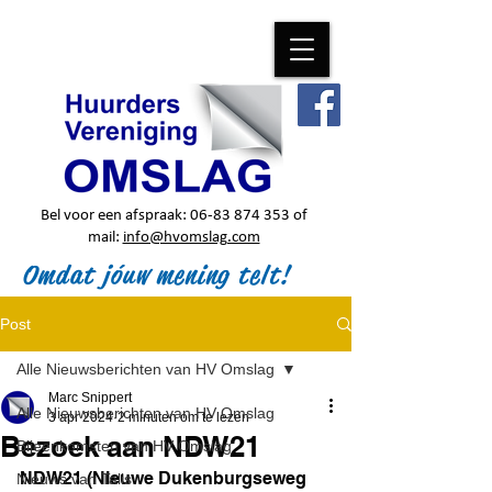
Bel voor een afspraak:
06-83 874 353
of
mail:
info@hvomslag.com
Omdat jóuw mening telt!
Post
Alle Nieuwsberichten van HV Omslag
Marc Snippert
Alle Nieuwsberichten van HV Omslag
3 apr 2024
2 minuten om te lezen
Bezoek aan NDW21
Bijeenkomsten van HV Omslag
NDW21 (Nieuwe Dukenburgseweg 
Nieuws van Talis