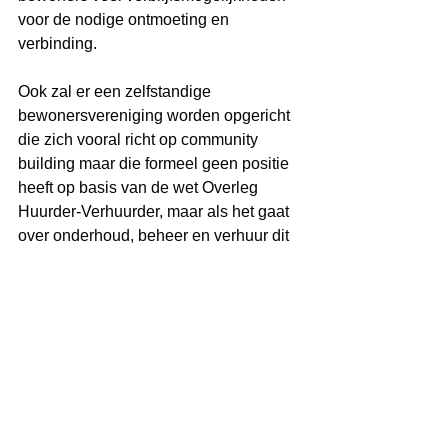
voor de nodige ontmoeting en 
verbinding.
Ook zal er een zelfstandige 
bewonersvereniging worden opgericht 
die zich vooral richt op community 
building maar die formeel geen positie 
heeft op basis van de wet Overleg 
Huurder-Verhuurder, maar als het gaat 
over onderhoud, beheer en verhuur dit 
via de vier corporaties dient te worden 
geregeld.
Al met al een bijzonder project met de 
swingende namen Samba, Paso 
Doble, Urban, Jive, Tango, Rumba en 
Salsa.
Bekijk 
hier de video