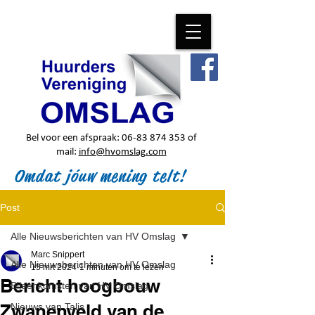
Bel voor een afspraak:
06-83 874 353
of
mail:
info@hvomslag.com
Omdat jóuw mening telt!
Post
Alle Nieuwsberichten van HV Omslag
Marc Snippert
Alle Nieuwsberichten van HV Omslag
15 mrt 2024
1 minuten om te lezen
Bericht hoogbouw
Bijeenkomsten van HV Omslag
Zwanenveld van de
Nieuws van Talis